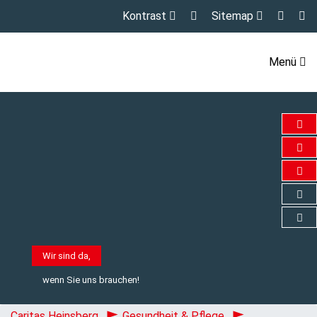
Kontrast
Sitemap
Menü
in
02
We
Go
Wi
Wir sind da,
wenn Sie uns brauchen!
Caritas Heinsberg
Gesundheit & Pflege